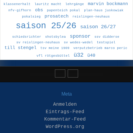
marvin bockmann
klassenerhalt
lauritz macht
lehrgänge
obs
nfv-gifhorn
papenteich pokal
plan-haus juskowiak
prosatech
pokalsieg
reislingen-neuhaus
saison 25/26
saison 26/27
sponsor
schiedsrichter
shotsbylea
ssv didderse
sv reislingen-neuhaus
sv wedes-wedel
testspiel
till stengel
tsv meine 1909
verputzbetrieb marco peric
ü32
ü40
vfl rötgesbüttel
Meta
Anmelden
Eintrags-Feed
Kommentar-Feed
WordPress.org