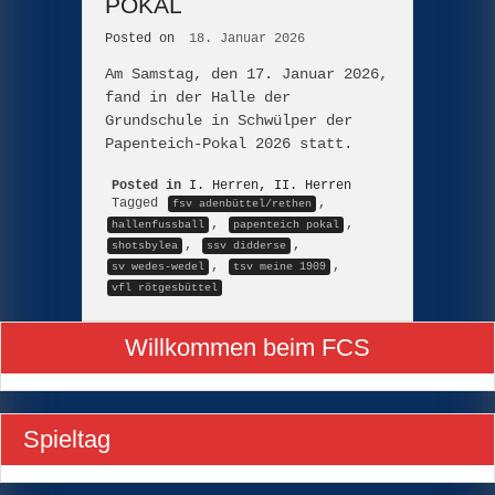
POKAL
Posted on
18. Januar 2026
Am Samstag, den 17. Januar 2026,
fand in der Halle der
Grundschule in Schwülper der
Papenteich-Pokal 2026 statt.
Posted in
I. Herren
,
II. Herren
Tagged
,
fsv adenbüttel/rethen
,
,
hallenfussball
papenteich pokal
,
,
shotsbylea
ssv didderse
,
,
sv wedes-wedel
tsv meine 1909
vfl rötgesbüttel
Willkommen beim FCS
Spieltag