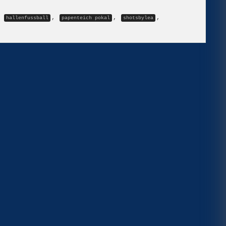
,
,
,
,
hallenfussball
papenteich pokal
shotsbylea