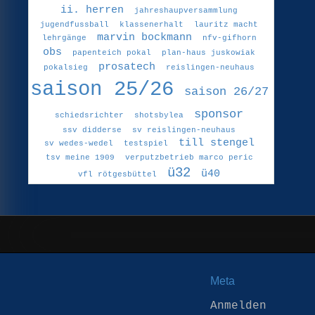
ii. herren
jahreshaupversammlung
jugendfussball
klassenerhalt
lauritz macht
marvin bockmann
lehrgänge
nfv-gifhorn
obs
papenteich pokal
plan-haus juskowiak
prosatech
pokalsieg
reislingen-neuhaus
saison 25/26
saison 26/27
sponsor
schiedsrichter
shotsbylea
ssv didderse
sv reislingen-neuhaus
till stengel
sv wedes-wedel
testspiel
tsv meine 1909
verputzbetrieb marco peric
ü32
ü40
vfl rötgesbüttel
Meta
Anmelden