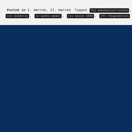
Posted in
I. Herren
,
II. Herren
Tagged
fsv adenbüttel/rethen
,
,
,
ssv didderse
sv wedes-wedel
tsv meine 1909
vfl rötgesbüttel