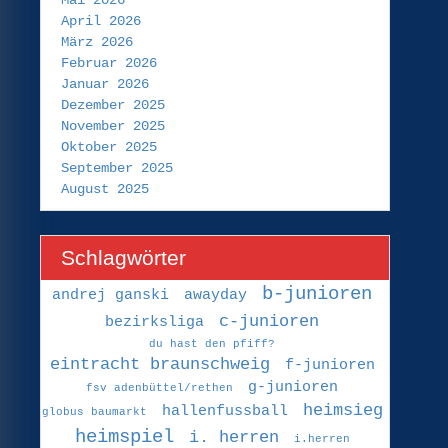
Mai 2026
April 2026
März 2026
Februar 2026
Januar 2026
Dezember 2025
November 2025
Oktober 2025
September 2025
August 2025
Schlagwörter
b-junioren
andrej ganski
awayday
c-junioren
bezirksliga
du hast den pfiff?
eintracht braunschweig
f-junioren
g-junioren
fsv adenbüttel/rethen
heimsieg
hallenfussball
globus baumarkt
heimspiel
i. herren
i.herren