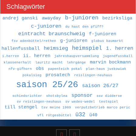
Schlagwörter
b-junioren
andrej ganski
awayday
bezirksliga
c-junioren
du hast den pfiff?
eintracht braunschweig
f-junioren
g-junioren
fsv adenbüttel/rethen
globus baumarkt
heimspiel
heimsieg
i. herren
hallenfussball
ii. herren
i.herren
jahreshaupversammlung
jugendfussball
marvin bockmann
klassenerhalt
lauritz macht
lehrgänge
obs
nfv-gifhorn
papenteich pokal
plan-haus juskowiak
prosatech
pokalsieg
reislingen-neuhaus
saison 25/26
saison 26/27
sponsor
schiedsrichter
shotsbylea
ssv didderse
sv reislingen-neuhaus
sv wedes-wedel
testspiel
till stengel
tsv meine 1909
verputzbetrieb marco peric
ü32
ü40
vfl rötgesbüttel