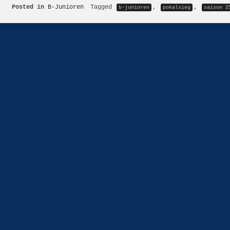
Posted in
B-Junioren
Tagged
,
,
b-junioren
pokalsieg
saison 2