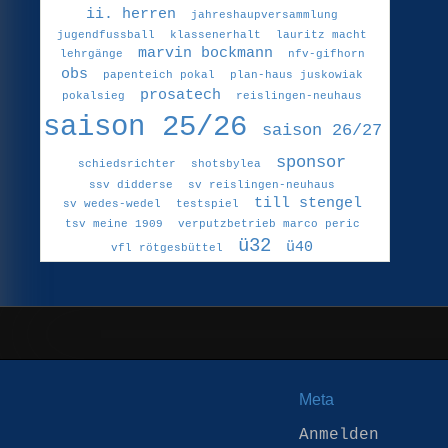
ii. herren
jahreshaupversammlung
jugendfussball
klassenerhalt
lauritz macht
marvin bockmann
lehrgänge
nfv-gifhorn
obs
papenteich pokal
plan-haus juskowiak
prosatech
pokalsieg
reislingen-neuhaus
saison 25/26
saison 26/27
sponsor
schiedsrichter
shotsbylea
ssv didderse
sv reislingen-neuhaus
till stengel
sv wedes-wedel
testspiel
tsv meine 1909
verputzbetrieb marco peric
ü32
ü40
vfl rötgesbüttel
Meta
Anmelden