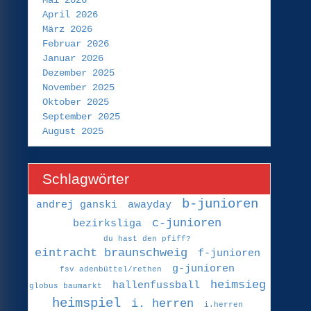
Mai 2026
April 2026
März 2026
Februar 2026
Januar 2026
Dezember 2025
November 2025
Oktober 2025
September 2025
August 2025
Schlagwörter
b-junioren
andrej ganski
awayday
c-junioren
bezirksliga
du hast den pfiff?
eintracht braunschweig
f-junioren
g-junioren
fsv adenbüttel/rethen
heimsieg
hallenfussball
globus baumarkt
heimspiel
i. herren
i.herren