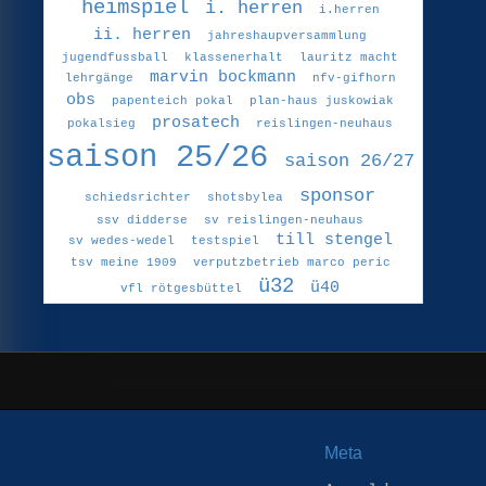
heimspiel
i. herren
i.herren
ii. herren
jahreshaupversammlung
jugendfussball
klassenerhalt
lauritz macht
marvin bockmann
lehrgänge
nfv-gifhorn
obs
papenteich pokal
plan-haus juskowiak
prosatech
pokalsieg
reislingen-neuhaus
saison 25/26
saison 26/27
sponsor
schiedsrichter
shotsbylea
ssv didderse
sv reislingen-neuhaus
till stengel
sv wedes-wedel
testspiel
tsv meine 1909
verputzbetrieb marco peric
ü32
ü40
vfl rötgesbüttel
Meta