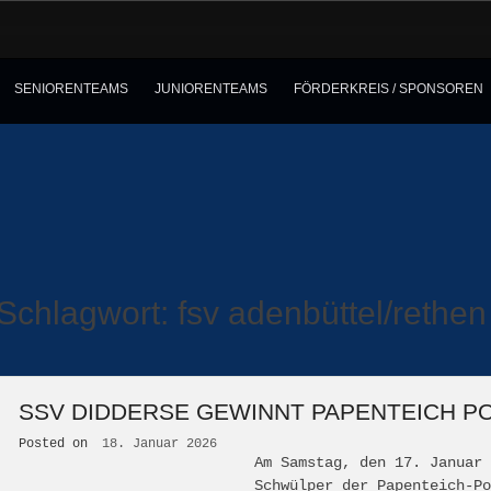
SENIORENTEAMS
JUNIORENTEAMS
FÖRDERKREIS / SPONSOREN
Schlagwort:
fsv adenbüttel/rethen
SSV DIDDERSE GEWINNT PAPENTEICH P
Posted on
18. Januar 2026
Am Samstag, den 17. Januar 
Schwülper der Papenteich-Po