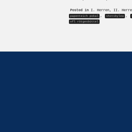
Posted in
I. Herren
,
II. Herre
,
,
papenteich pokal
shotsbylea
vfl rötgesbüttel