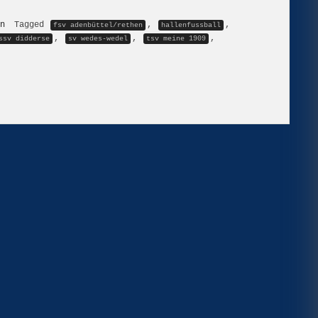
n
Tagged
,
,
fsv adenbüttel/rethen
hallenfussball
,
,
,
ssv didderse
sv wedes-wedel
tsv meine 1909