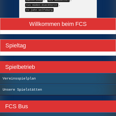
,
,
kantersieg
mtv wasbüttel
,
tus müden-dieckhorst
tv jahn wolfsburg
Willkommen beim FCS
Spieltag
Spielbetrieb
Vereinsspielplan
Unsere Spielstätten
FCS Bus