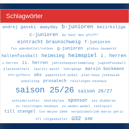
Schlagwörter
b-junioren
andrej ganski
awayday
bezirksliga
c-junioren
du hast den pfiff?
eintracht braunschweig
f-junioren
g-junioren
fsv adenbüttel/rethen
globus baumarkt
heimspiel
heimsieg
i. herren
hallenfussball
ii. herren
i.herren
jahreshaupversammlung
jugendfussball
marvin bockmann
klassenerhalt
lauritz macht
lehrgänge
obs
nfv-gifhorn
papenteich pokal
plan-haus juskowiak
prosatech
pokalsieg
reislingen-neuhaus
saison 25/26
saison 26/27
sponsor
schiedsrichter
shotsbylea
ssv didderse
sv reislingen-neuhaus
sv wedes-wedel
testspiel
till stengel
tsv meine 1909
verputzbetrieb marco peric
ü32
ü40
vfl rötgesbüttel