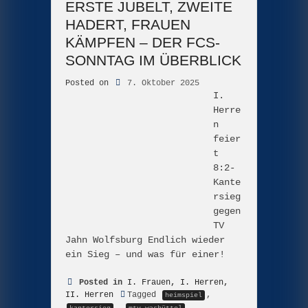
ERSTE JUBELT, ZWEITE
HADERT, FRAUEN
KÄMPFEN – DER FCS-
SONNTAG IM ÜBERBLICK
Posted on
7. Oktober 2025
I.
Herre
n
feier
t
8:2-
Kante
rsieg
gegen
TV
Jahn Wolfsburg Endlich wieder
ein Sieg – und was für einer!
Posted in
I. Frauen
,
I. Herren
,
II. Herren
Tagged
,
heimspiel