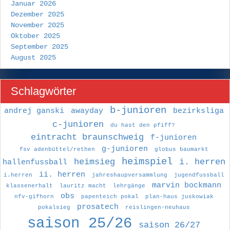
Januar 2026
Dezember 2025
November 2025
Oktober 2025
September 2025
August 2025
Schlagwörter
b-junioren
andrej ganski
awayday
bezirksliga
c-junioren
du hast den pfiff?
eintracht braunschweig
f-junioren
g-junioren
fsv adenbüttel/rethen
globus baumarkt
heimspiel
heimsieg
i. herren
hallenfussball
ii. herren
i.herren
jahreshaupversammlung
jugendfussball
marvin bockmann
klassenerhalt
lauritz macht
lehrgänge
obs
nfv-gifhorn
papenteich pokal
plan-haus juskowiak
prosatech
pokalsieg
reislingen-neuhaus
saison 25/26
saison 26/27