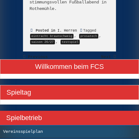
stimmungsvollen Fußballabend in
Rothemühle.
Posted in
I. Herren
Tagged
,
,
eintracht braunschweig
prosatech
,
saison 26/27
testspiel
Previous
Next
Willkommen beim FCS
Spieltag
Spielbetrieb
Vereinsspielplan