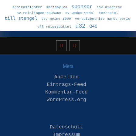
sponsor
schiedsrichter
shotsbylea
ssv didderse
sv reislingen-neuhaus
sv wedes-wedel
testspiel
till stengel
tsv meine 1909
verputzbetrieb marco peric
ü32
ü40
vfl rötgesbüttel
Meta
Anmelden
Eintrags-Feed
Kommentar-Feed
WordPress.org
Datenschutz
Impressum