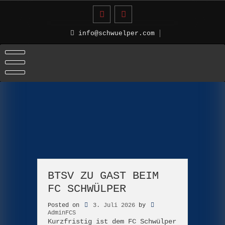
Skip
to
content
info@schwuelper.com
BTSV ZU GAST BEIM
FC SCHWÜLPER
Posted on
3. Juli 2026
by
AdminFCS
Kurzfristig ist dem FC Schwülper