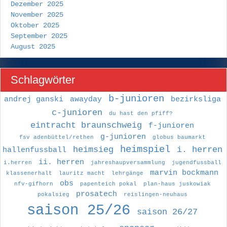
Dezember 2025
November 2025
Oktober 2025
September 2025
August 2025
Schlagwörter
b-junioren
andrej ganski
awayday
bezirksliga
c-junioren
du hast den pfiff?
eintracht braunschweig
f-junioren
g-junioren
fsv adenbüttel/rethen
globus baumarkt
heimspiel
heimsieg
i. herren
hallenfussball
ii. herren
i.herren
jahreshaupversammlung
jugendfussball
marvin bockmann
klassenerhalt
lauritz macht
lehrgänge
obs
nfv-gifhorn
papenteich pokal
plan-haus juskowiak
prosatech
pokalsieg
reislingen-neuhaus
saison 25/26
saison 26/27