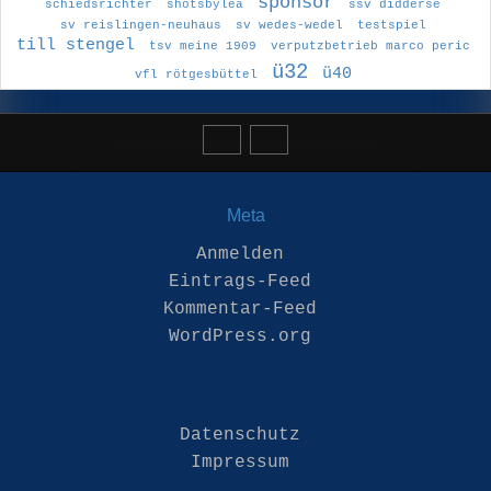
sponsor
schiedsrichter
shotsbylea
ssv didderse
sv reislingen-neuhaus
sv wedes-wedel
testspiel
till stengel
tsv meine 1909
verputzbetrieb marco peric
ü32
ü40
vfl rötgesbüttel
Meta
Anmelden
Eintrags-Feed
Kommentar-Feed
WordPress.org
Datenschutz
Impressum