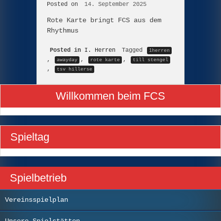
Posted on
14. September 2025
Rote Karte bringt FCS aus dem
Rhythmus
Posted in
I. Herren
Tagged
1herren
,
,
,
awayday
rote karte
till stengel
,
tsv hillerse
Willkommen beim FCS
Spieltag
Spielbetrieb
Vereinsspielplan
Unsere Spielstätten